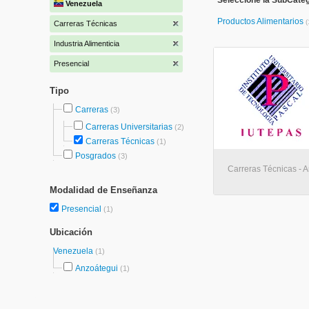
Seleccione la SubCatego
Venezuela
Productos Alimentarios
(
Carreras Técnicas
Industria Alimenticia
Presencial
Tipo
Carreras
(3)
Carreras Universitarias
(2)
Carreras Técnicas
(1)
Posgrados
(3)
Carreras Técnicas - 
Modalidad de Enseñanza
Presencial
(1)
Ubicación
Venezuela
(1)
Anzoátegui
(1)