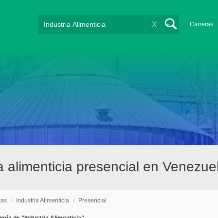
X
Carreras
a alimenticia presencial en Venezue
cas
/
Industria Alimenticia
/
Presencial