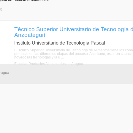
ría de "Industria Alimenticia"
1)
Técnico Superior Universitario de Tecnología 
Anzoátegui)
Instituto Universitario de Tecnología Pascal
El Tcnico Superior Universitario de Tecnologa de Alimentos tiene los conoc
producto en las diferentes etapas del proceso. Asimismo, estar en capacid
novedosas tecnologas y la u ...
Estudiar Productos Alimentarios en Aragua
Aragua