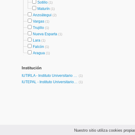
Sotillo
(1)
Maturín
(1)
Anzoátegui
(2)
Vargas
(1)
Trujillo
(1)
Nueva Esparta
(1)
Lara
(1)
Falcón
(1)
Aragua
(1)
Institución
IUTIRLA - Instituto Universitario de Tecnología Industrial Rodolfo Loero Arismendi
(1)
IUTEPAL - Instituto Universitario de Tecnología Juan Pablo Pérez Alfonzo
(1)
Nuestro sitio utiliza cookies prop