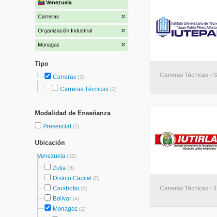
Venezuela
Carreras
Organización Industrial
Monagas
Tipo
Carreras Técnicas - So
Carreras
(2)
Carreras Técnicas
(2)
Modalidad de Enseñanza
Presencial
(2)
Ubicación
Venezuela
(32)
Zulia
(8)
Distrito Capital
(5)
Carabobo
Carreras Técnicas - 3
(5)
Bolívar
(4)
Monagas
(2)