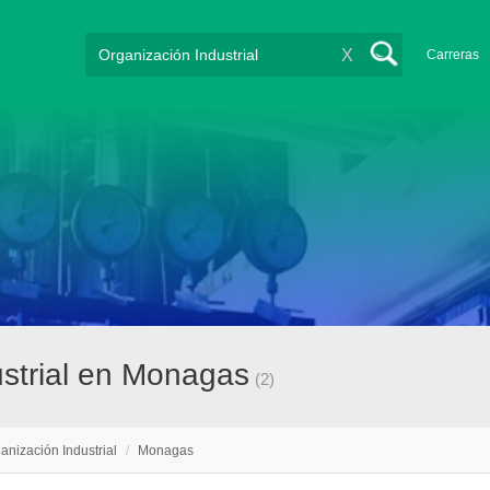
X
Carreras
ustrial en Monagas
(2)
anización Industrial
/
Monagas