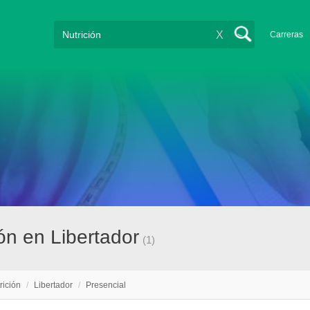
X
Carreras
ión en Libertador
(1)
rición
/
Libertador
/
Presencial