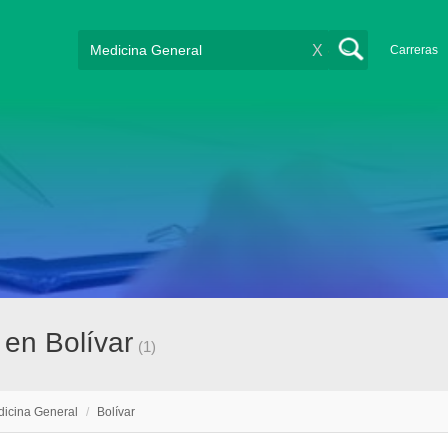
X
Carreras
 en Bolívar
(1)
icina General
/
Bolívar