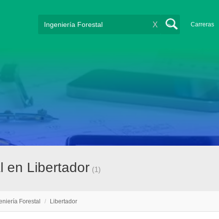
X
Carreras
l en Libertador
(1)
eniería Forestal
/
Libertador