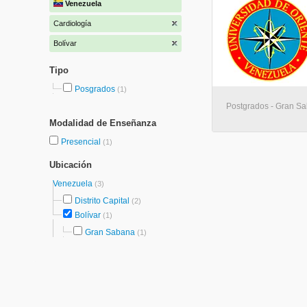
Venezuela
Cardiología
Bolívar
Tipo
Posgrados
(1)
Postgrados - Gran S
Modalidad de Enseñanza
Presencial
(1)
Ubicación
Venezuela
(3)
Distrito Capital
(2)
Bolívar
(1)
Gran Sabana
(1)