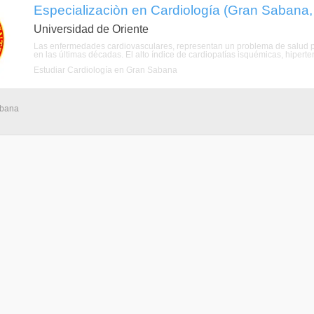
Especializaciòn en Cardiología (Gran Sabana, 
Universidad de Oriente
Las enfermedades cardiovasculares, representan un problema de salud 
en las últimas décadas. El alto índice de cardiopatías isquémicas, hipertens
Estudiar Cardiología en Gran Sabana
abana