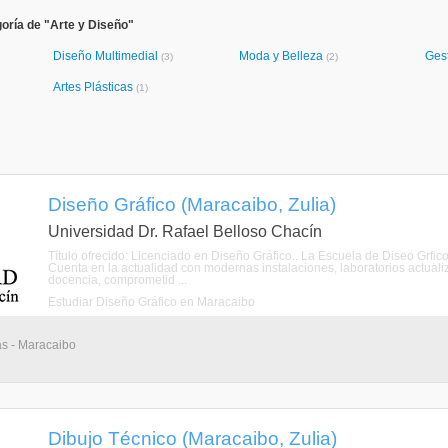
oría de "Arte y Diseño"
Diseño Multimedial
Moda y Belleza
Gest
(3)
(2)
Artes Plásticas
(1)
Diseño Gráfico (Maracaibo, Zulia)
Universidad Dr. Rafael Belloso Chacín
Título ofrecido: Licenciado en Diseño Gráfico.. La Escuela de Diseo Grfic
Cuenta en la actualidad con modernas instalaciones, laboratorios actuali
docencia, comprometid ...
Estudiar Diseño Gráfico en Maracaibo
as - Maracaibo
Dibujo Técnico (Maracaibo, Zulia)