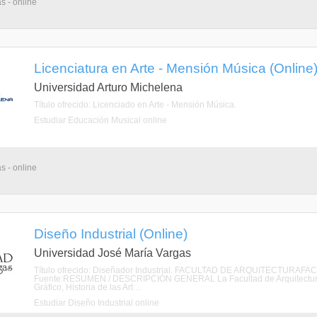
s - online
Licenciatura en Arte - Mensión Música (Online
Universidad Arturo Michelena
Título ofrecido: Licenciado en Arte - Mensión Música.
Estudiar Educación Musical online
s - online
Diseño Industrial (Online)
Universidad José María Vargas
Título ofrecido: Diseñador Industrial. FACULTAD DE ARQUITECTUR
Fuente:RESUMEN / DESCRIPCIÓN GENERAL La Facultad de Arquitectura y A
Gráfico, Historia de las Art ...
Estudiar Diseño Industrial online