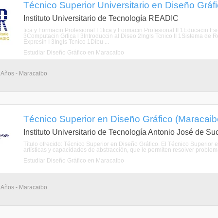
Técnico Superior Universitario en Diseño Gráfi
Instituto Universitario de Tecnología READIC
tica y Formacin Profesional I 1tica y Formacin Profesional II 1Educacin 
3Computacin Grfica l 3Introduccin al Diseo 2Ingls Tcnico II 1Sistema de 
Expresin I 3Ingls Tcnico 1Dibu ...
Estudiar Diseño Gráfico en Maracaibo
3 Años - Maracaibo
Técnico Superior en Diseño Gráfico (Maracaibo
Instituto Universitario de Tecnología Antonio José de Su
Título ofrecido: Técnico Superior en Diseño Gráfico. El Técnico Superior e
artísticas y capacidades de abstracción, que le permiten resolver problem
Estudiar Diseño Gráfico en Maracaibo
3 Años - Maracaibo