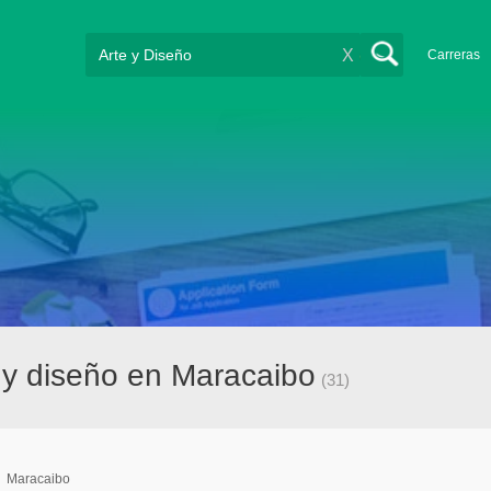
X
Carreras
 y diseño en Maracaibo
(31)
/
Maracaibo