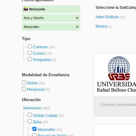
Seleccione la SubCateg
Venezuela
Artes Gráficas
(20)
Arte y Diseño
Música
Maracaibo
(1)
Tipo
Carreras
(15)
Cursos
(14)
Posgrados
(2)
Modalidad de Enseñanza
Online
(22)
Presencial
(9)
Ubicación
Carreras Universitari
Venezuela
(363)
Distrito Capital
(57)
Zulia
(33)
Maracaibo
(31)