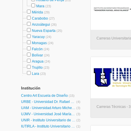
Rosario de Perijá
(23)
Mara
(23)
Mérida
(29)
Carabobo
(27)
Anzoátegui
(26)
Nueva Esparta
(25)
Yaracuy
(24)
Carreras Universitari
Monagas
(24)
Falcón
(24)
Bolívar
(24)
Aragua
(24)
Trujillo
(23)
Lara
(23)
Institución
Centro Art Escuela de Diseño
(15)
URBE - Universidad Dr. Rafael Belloso Chacín
(4)
Carreras Técnicas - 
UAM - Universidad Arturo Michelena
(3)
UJMV - Universidad José María Vargas
(3)
UNIR - Instituto Universitario de Tecnología READIC
(2)
IUTIRLA - Instituto Universitario de Tecnología Industrial Rodolfo Loero Arismendi
(1)