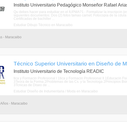
Instituto Universitario Pedagógico Monseñor Rafael Ari
Qu debes hacer para estudiar en el IUPMA?1.- Formalizar la inscripcin (es
siguientes documentos: Dos (2) fotos tamao carnet. Fotocopia de la cdula 
Certificadas de bachiller ...
Estudiar Dibujo Técnico en Maracaibo
as - Maracaibo
Técnico Superior Universitario en Diseño de M
Instituto Universitario de Tecnología READIC
tica y Formacin Profesional I 1tica y Formacin Profesional II 1Educacin 
3Teora de la Forma 2Problemas de las Cs. y la Tecnologa 2Principios Bsi
3Tcnicas de Diseo de ...
Estudiar Diseño de Indumentaria / Moda en Maracaibo
3 Años - Maracaibo