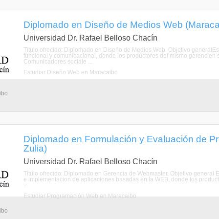
Diplomado en Diseño de Medios Web (Maracai
Universidad Dr. Rafael Belloso Chacín
Título ofrecido: Diplomado en Diseño de Medios Web. Objetivo generalEstab
funcional y comunicacional, donde los productores del mismo gerencien s
Comunicadores sociale ...
Estudiar Diseño Web en Maracaibo
ibo
Diplomado en Formulación y Evaluación de Pr
Zulia)
Universidad Dr. Rafael Belloso Chacín
Título ofrecido: Diplomado en Gerencia de Webmaster. Objetivo general Est
e implementacion de aplicaciones basadas en la WEB, donde los producto
...
Estudiar Programación Web en Maracaibo
ibo