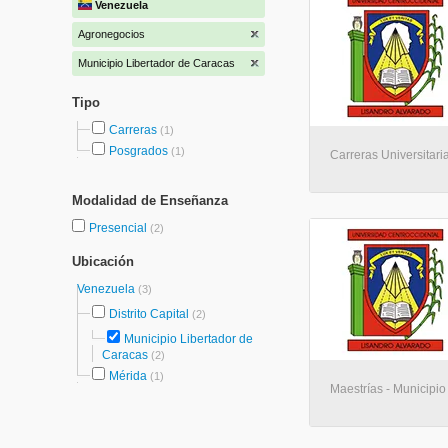
Venezuela
Agronegocios
Municipio Libertador de Caracas
Tipo
Carreras
(1)
Posgrados
(1)
Carreras Universitari
Modalidad de Enseñanza
Presencial
(2)
Ubicación
Venezuela
(3)
Distrito Capital
(2)
Municipio Libertador de
Caracas
(2)
Mérida
(1)
Maestrías - Municipio