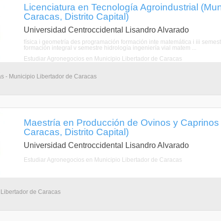
Licenciatura en Tecnología Agroindustrial (Mun
Caracas, Distrito Capital)
Universidad Centroccidental Lisandro Alvarado
física i geometría des programación formación inte matemática i iii semest
formación integral v semestre hidrología ingeniería vial matem ...
Estudiar Agronegocios en Municipio Libertador de Caracas
as - Municipio Libertador de Caracas
Maestría en Producción de Ovinos y Caprinos 
Caracas, Distrito Capital)
Universidad Centroccidental Lisandro Alvarado
Estudiar Agronegocios en Municipio Libertador de Caracas
 Libertador de Caracas