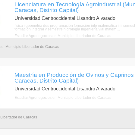
Licenciatura en Tecnología Agroindustrial (Mun
Caracas, Distrito Capital)
Universidad Centroccidental Lisandro Alvarado
física i geometría des programación formación inte matemática i iii semest
formación integral v semestre hidrología ingeniería vial matem ...
Estudiar Agronegocios en Municipio Libertador de Caracas
as - Municipio Libertador de Caracas
Maestría en Producción de Ovinos y Caprinos 
Caracas, Distrito Capital)
Universidad Centroccidental Lisandro Alvarado
Estudiar Agronegocios en Municipio Libertador de Caracas
 Libertador de Caracas