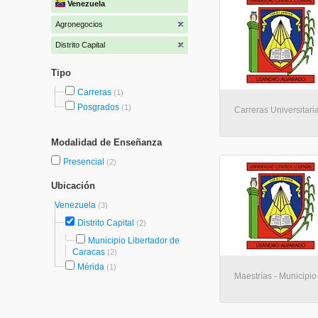
Venezuela
Agronegocios
Distrito Capital
Tipo
Carreras
(1)
Posgrados
(1)
Carreras Universitari
Modalidad de Enseñanza
Presencial
(2)
Ubicación
Venezuela
(3)
Distrito Capital
(2)
Municipio Libertador de
Caracas
(2)
Mérida
(1)
Maestrías - Municipio