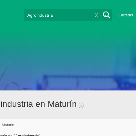
X
Carreras
ndustria en Maturín
(1)
/
Maturín