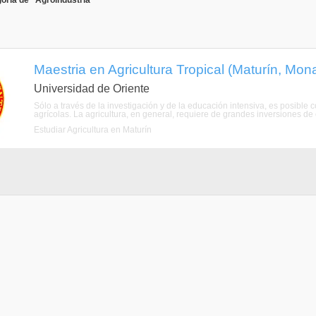
oría de "Agroindustria"
Maestria en Agricultura Tropical (Maturín, Mon
Universidad de Oriente
Sólo a través de la investigación y de la educación intensiva, es posibl
agrícolas. La agricultura, en general, requiere de grandes inversiones de 
Estudiar Agricultura en Maturín