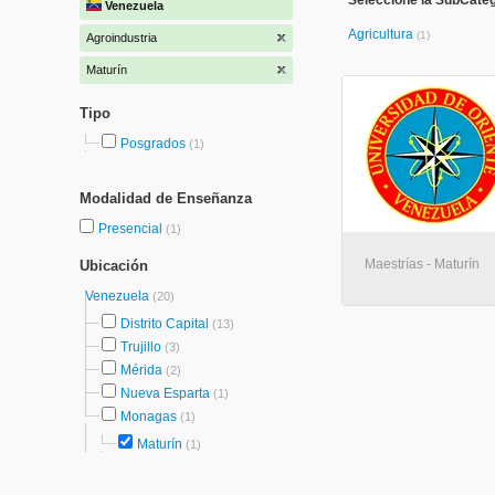
Seleccione la SubCateg
Venezuela
Agricultura
(1)
Agroindustria
Maturín
Tipo
Posgrados
(1)
Modalidad de Enseñanza
Presencial
(1)
Maestrías - Maturín
Ubicación
Venezuela
(20)
Distrito Capital
(13)
Trujillo
(3)
Mérida
(2)
Nueva Esparta
(1)
Monagas
(1)
Maturín
(1)