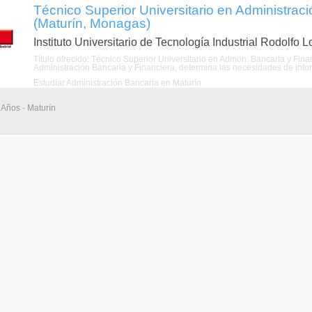
Técnico Superior Universitario en Administrac
(Maturín, Monagas)
Instituto Universitario de Tecnología Industrial Rodolfo 
Título ofrecido: Técnico Superior Universitario en Admón: Bancaria y Fina
Administración Bancaria y Financiera, determina las necesidades de inform
Estudiar Administración Bancaria en Maturín
 Años - Maturín