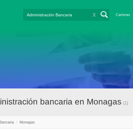
X
Carreras
nistración bancaria en Monagas
(1)
 Bancaria
/
Monagas