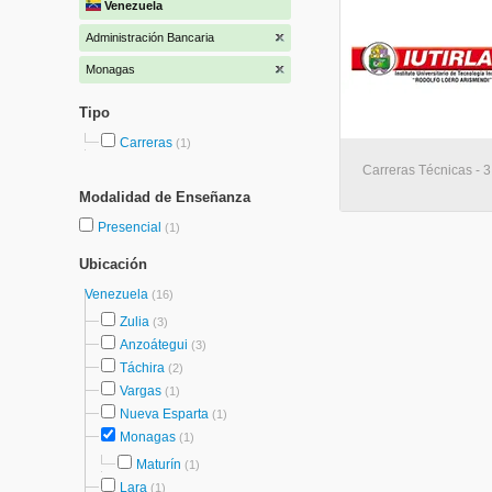
Venezuela
Administración Bancaria
Monagas
Tipo
Carreras
(1)
Carreras Técnicas - 3
Modalidad de Enseñanza
Presencial
(1)
Ubicación
Venezuela
(16)
Zulia
(3)
Anzoátegui
(3)
Táchira
(2)
Vargas
(1)
Nueva Esparta
(1)
Monagas
(1)
Maturín
(1)
Lara
(1)