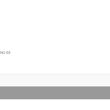
4D41-03
03