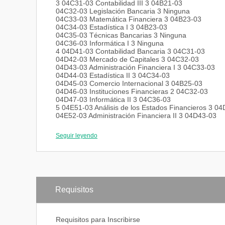
3 04C31-03 Contabilidad III 3 04B21-03
04C32-03 Legislación Bancaria 3 Ninguna
04C33-03 Matemática Financiera 3 04B23-03
04C34-03 Estadística I 3 04B23-03
04C35-03 Técnicas Bancarias 3 Ninguna
04C36-03 Informática I 3 Ninguna
4 04D41-03 Contabilidad Bancaria 3 04C31-03
04D42-03 Mercado de Capitales 3 04C32-03
04D43-03 Administración Financiera I 3 04C33-03
04D44-03 Estadística II 3 04C34-03
04D45-03 Comercio Internacional 3 04B25-03
04D46-03 Instituciones Financieras 2 04C32-03
04D47-03 Informática II 3 04C36-03
5 04E51-03 Análisis de los Estados Financieros 3 0
04E52-03 Administración Financiera II 3 04D43-03
04E53-03 Auditoria Bancaria 3 04C35-03
04E54-03 Planificación y Presupuesto 3 04C31-03
Seguir leyendo
04E55-03 Análisis de Crédito y Cobranzas 3 04C32-
04E56-03 Finanzas Internacionales 3 04D45-03
04E57-03 Seguros y Reaseguros 3 04C32-03
6 04F61-03 Pasantias 0 96 créditos aprob.
04F62-03 Trabajo Especial de Grado
Requisitos
Requisitos para Inscribirse