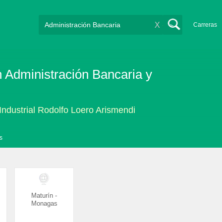
X
Carreras
n Administración Bancaria y
 Industrial Rodolfo Loero Arismendi
s
Maturín -
Monagas