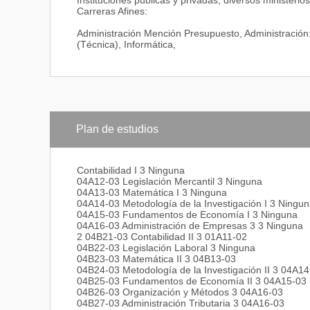
Instituciones públicas y privadas, diversos ministerio
Carreras Afines:
Administración Mención Presupuesto, Administración:
(Técnica), Informática,
Plan de estudios
Contabilidad I 3 Ninguna
04A12-03 Legislación Mercantil 3 Ninguna
04A13-03 Matemática I 3 Ninguna
04A14-03 Metodología de la Investigación I 3 Ningu
04A15-03 Fundamentos de Economía I 3 Ninguna
04A16-03 Administración de Empresas 3 3 Ninguna
2 04B21-03 Contabilidad II 3 01A11-02
04B22-03 Legislación Laboral 3 Ninguna
04B23-03 Matemática II 3 04B13-03
04B24-03 Metodología de la Investigación II 3 04A1
04B25-03 Fundamentos de Economía II 3 04A15-03
04B26-03 Organización y Métodos 3 04A16-03
04B27-03 Administración Tributaria 3 04A16-03