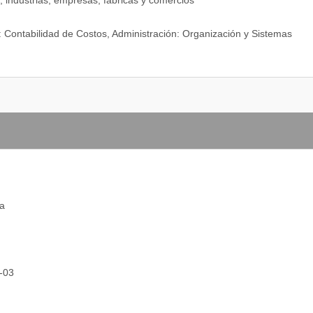
s, industrias, empresas, fábricas y comercios
 Contabilidad de Costos, Administración: Organización y Sistemas
na
4-03