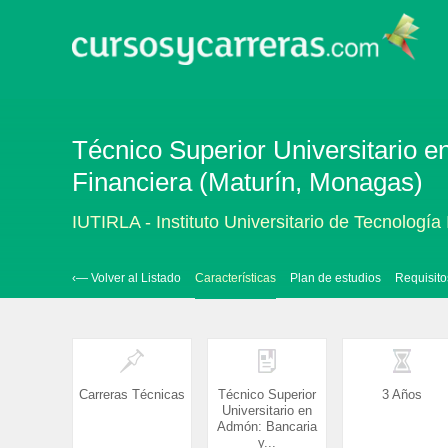
Técnico Superior Universitario e
Financiera (Maturín, Monagas)
IUTIRLA - Instituto Universitario de Tecnología
‹— Volver al Listado
Características
Plan de estudios
Requisito
Carreras Técnicas
Técnico Superior
3 Años
Universitario en
Admón: Bancaria
y...