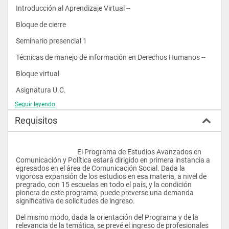
Introducción al Aprendizaje Virtual --
Bloque de cierre
Seminario presencial 1
Técnicas de manejo de información en Derechos Humanos --
Bloque virtual
Asignatura U.C.
Seguir leyendo
Educación en y para los Derechos Humanos 4
Requisitos
El Contenido del Derecho a la Educación 4
Educación en Derechos Humanos en el Ámbito Formal 4
					El Programa de Estudios Avanzados en 
Estrategias de Sensibilización para el Conocimiento de los 
Comunicación y Política estará dirigido en primera instancia a 
Derechos Humanos 4
egresados en el área de Comunicación Social. Dada la 
vigorosa expansión de los estudios en esa materia, a nivel de 
Bloque electivo
pregrado, con 15 escuelas en todo el país, y la condición 
pionera de este programa, puede preverse una demanda 
Asignatura U.C.
significativa de solicitudes de ingreso.
Diversidad, Inclusión y Educación 3
Del mismo modo, dada la orientación del Programa y de la 
relevancia de la temática, se prevé el ingreso de profesionales 
Técnicas, Recursos y Materiales de la Educación en Derechos 