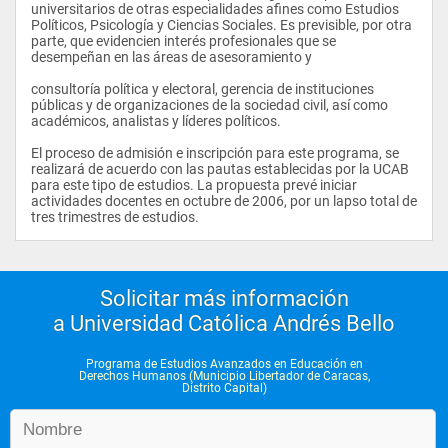
universitarios de otras especialidades afines como Estudios 
Humanos 3
Políticos, Psicología y Ciencias Sociales. Es previsible, por otra 
parte, que evidencien interés profesionales que se 
Agentes de Formación en Derechos Humanos 3
desempeñan en las áreas de asesoramiento y
Resolución de Conflictos en el Ámbito Educativo y Comunitario 
consultoría política y electoral, gerencia de instituciones 
3
públicas y de organizaciones de la sociedad civil, así como 
académicos, analistas y líderes políticos.
Niñez y Adolescencia y Papel del Docente 3
El proceso de admisión e inscripción para este programa, se 
Educación en Valores 3
realizará de acuerdo con las pautas establecidas por la UCAB 
para este tipo de estudios. La propuesta prevé iniciar 
actividades docentes en octubre de 2006, por un lapso total de 
tres trimestres de estudios.                
Solicitar más información
a Universidad Católica Andrés Bello
Programa de Estudios Avanzados en Educación en
Derechos Humanos (Municipio Libertador de Caracas,
Distrito Capital)