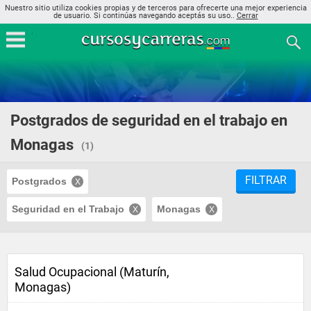
Nuestro sitio utiliza cookies propias y de terceros para ofrecerte una mejor experiencia
de usuario. Si continúas navegando aceptás su uso..
Cerrar
Postgrados de seguridad en el trabajo en
Monagas
(1)
FILTRAR
Postgrados
Seguridad en el Trabajo
Monagas
Salud Ocupacional (Maturín,
Monagas)