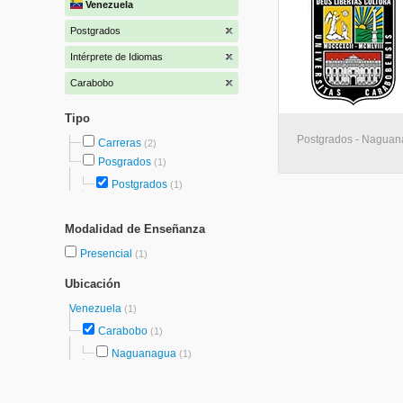
Venezuela
Postgrados
Intérprete de Idiomas
Carabobo
Tipo
Postgrados - Nagua
Carreras
(2)
Posgrados
(1)
Postgrados
(1)
Modalidad de Enseñanza
Presencial
(1)
Ubicación
Venezuela
(1)
Carabobo
(1)
Naguanagua
(1)