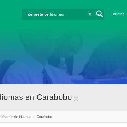
X
Carreras
idiomas en Carabobo
(1)
Intérprete de Idiomas
/
Carabobo