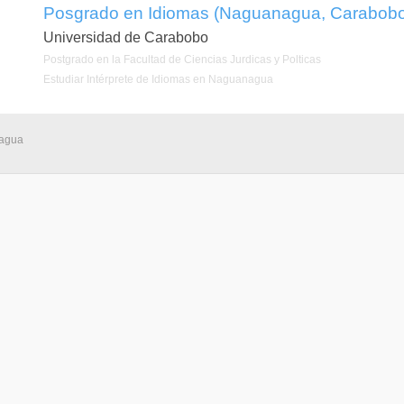
Posgrado en Idiomas (Naguanagua, Carabob
Universidad de Carabobo
Postgrado en la Facultad de Ciencias Jurdicas y Polticas
Estudiar Intérprete de Idiomas en Naguanagua
nagua