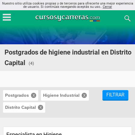
Nuestro sitio utiliza cookies propias y de terceros para ofrecerte una mejor experiencia
de usuario. Si continúas navegando aceptás su uso..
Cerrar
Postgrados de higiene industrial en Distrito
Capital
(4)
FILTRAR
Postgrados
Higiene Industrial
Distrito Capital
Especialista en Higiene