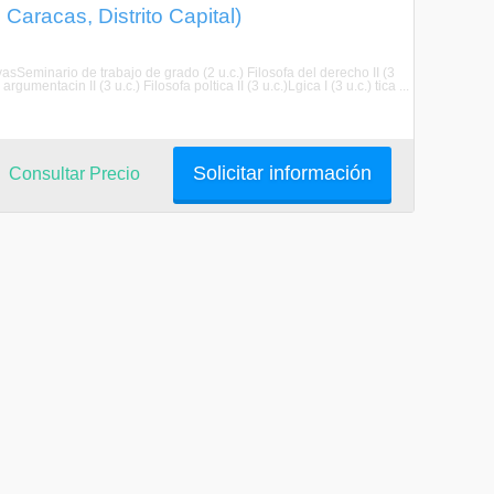
Caracas, Distrito Capital)
ivasSeminario de trabajo de grado (2 u.c.) Filosofa del derecho II (3
rgumentacin II (3 u.c.) Filosofa poltica II (3 u.c.)Lgica I (3 u.c.) tica ...
Solicitar información
Consultar Precio