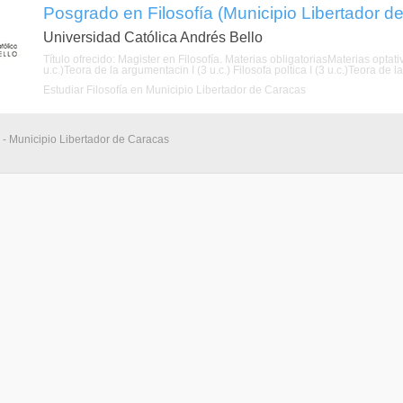
Posgrado en Filosofía (Municipio Libertador de 
Universidad Católica Andrés Bello
Título ofrecido: Magister en Filosofía. Materias obligatoriasMaterias optat
u.c.)Teora de la argumentacin I (3 u.c.) Filosofa poltica I (3 u.c.)Teora de la a
Estudiar Filosofía en Municipio Libertador de Caracas
 - Municipio Libertador de Caracas