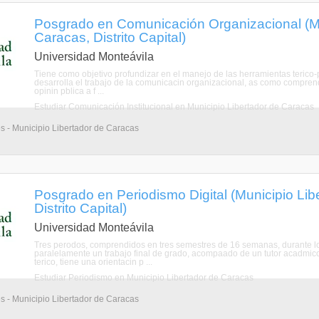
Posgrado en Comunicación Organizacional (Mu
Caracas, Distrito Capital)
Universidad Monteávila
Tiene como objetivo profundizar en el manejo de las herramientas terico-p
desarrolla el trabajo de la comunicacin organizacional, as como comprende
opinin pblica a f ...
Estudiar Comunicación Institucional en Municipio Libertador de Caracas
s - Municipio Libertador de Caracas
Posgrado en Periodismo Digital (Municipio Lib
Distrito Capital)
Universidad Monteávila
Tres perodos, comprendidos en tres semestres de 16 semanas, durante los 
paralelamente un trabajo final de grado, acompaado de un tutor acadmic
terico, tiene una orientacin p ...
Estudiar Periodismo en Municipio Libertador de Caracas
s - Municipio Libertador de Caracas