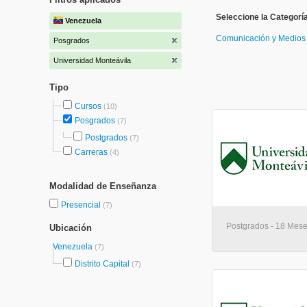
Seleccione la Categorí
Venezuela
Comunicación y Medio
Posgrados
Universidad Monteávila
Tipo
Cursos
(10)
Posgrados
(7)
Postgrados
(7)
Carreras
(4)
Modalidad de Enseñanza
Presencial
(7)
Postgrados - 18 Mese
Ubicación
Venezuela
(7)
Distrito Capital
(7)