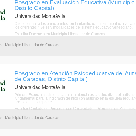
Posgrado en Evaluación Educativa (Municipio 
Distrito Capital)
Universidad Monteávila
Ofrece formar a los participantes, en la planificacin, instrumentacin y ev
los diferentes niveles y modalidades del sistema educativo venezolano.
Estudiar Docencia en Municipio Libertador de Caracas
s - Municipio Libertador de Caracas
Posgrado en Atención Psicoeducativa del Auti
de Caracas, Distrito Capital)
Universidad Monteávila
Primera Especializacin dedicada a la atencin psicoeducativa del autismo 
fundamental para la integracin de nios con autismo en la escuela regular.
prctica en el campo de ...
s - Municipio Libertador de Caracas