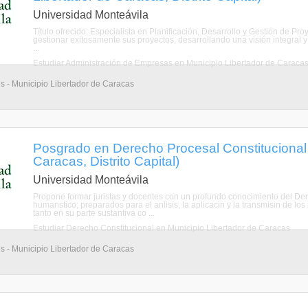
Universidad Monteávila
Título ofrecido: Especialista en Planificación, Desarrollo y Gestión de Pr
gestionar exitosamente sus proyectos, desarrollando una visión integral y 
...
Estudiar Administración de Empresas en Municipio Libertador de Caraca
s - Municipio Libertador de Caracas
Posgrado en Derecho Procesal Constitucional 
Caracas, Distrito Capital)
Universidad Monteávila
Propone formar juristas y docentes con un profundo conocimiento del Dere
humanstico; preparados para el anlisis, la aplicacin y la transmisin de l
tanto en su parte sustantiva co ...
Estudiar Derecho Constitucional en Municipio Libertador de Caracas
s - Municipio Libertador de Caracas