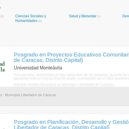
a
s
Ciencias Sociales y
Salud y Bienestar
Der
(2)
(1)
Humanidades
(2)
Posgrado en Proyectos Educativos Comunitario
de Caracas, Distrito Capital)
Universidad Monteávila
Tres perodos, distribuidos en tres semestres de 16 semanas, durante los c
paralelamente un trabajo final de grado, acompaado de un tutor acadmic
Estudiar Gestión Educativa en Municipio Libertador de Caracas
s - Municipio Libertador de Caracas
Posgrado en Planificación, Desarrollo y Gesti
Libertador de Caracas, Distrito Capital)