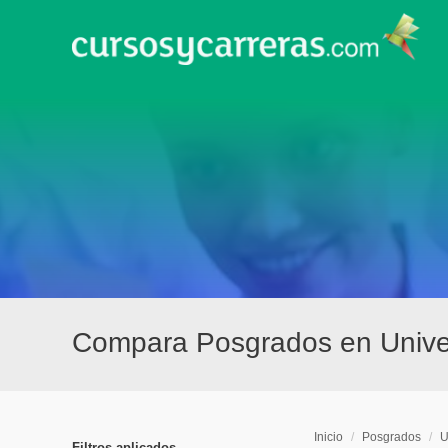
Compara Posgrados en Unive
Inicio
/
Posgrados
/
U
Filtros aplicados