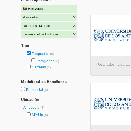
Venezuela
Posgrados
Recursos Naturales
Universidad de los Andes
Tipo
Posgrados
(8)
Postgrados
(8)
Postgrados - Libertad
Carreras
(1)
Modalidad de Enseñanza
Presencial
(8)
Ubicación
Venezuela
(8)
Mérida
(8)