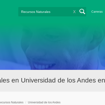
X
Carreras
les en Universidad de los Andes e
ecursos Naturales
/
Universidad de los Andes