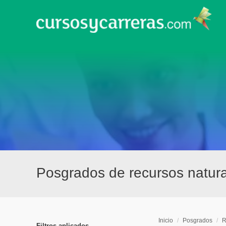
Posgrados de recursos natura
Inicio
/
Posgrados
/
R
Filtros aplicados