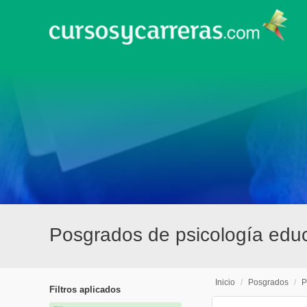
Posgrados de psicología edu
Inicio
/
Posgrados
/
P
Filtros aplicados