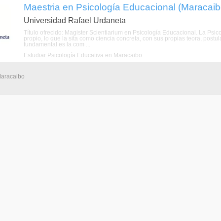
Maestria en Psicología Educacional (Maracaibo
Universidad Rafael Urdaneta
Título ofrecido: Magister Scientiarium en Psicología Educacional. La Psi
propio, lo que la sita como ciencia concreta, con sus propias teora, postu
fundamental es la com ...
Estudiar Psicología Educativa en Maracaibo
Maracaibo