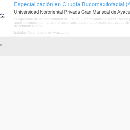
Especialización en Cirugía Bucomaxilofacial (
Universidad Nororiental Privada Gran Mariscal de Ayac
El egresado de la especialidad de Ciruga Bucomaxilofacial deber ser un p
amplios conocimientos cientficos y tcnicos para una excelente y producti
de retribuir a la co ...
Estudiar Odontología en Ayacucho
ho