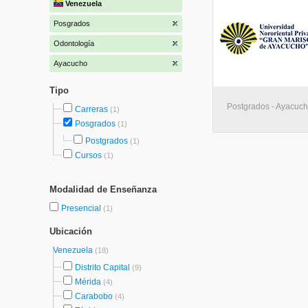
Venezuela
Posgrados
Odontología
Ayacucho
Tipo
Postgrados - Ayacuc
Carreras
(1)
Posgrados
(1)
Postgrados
(1)
Cursos
(1)
Modalidad de Enseñanza
Presencial
(1)
Ubicación
Venezuela
(18)
Distrito Capital
(9)
Mérida
(4)
Carabobo
(4)