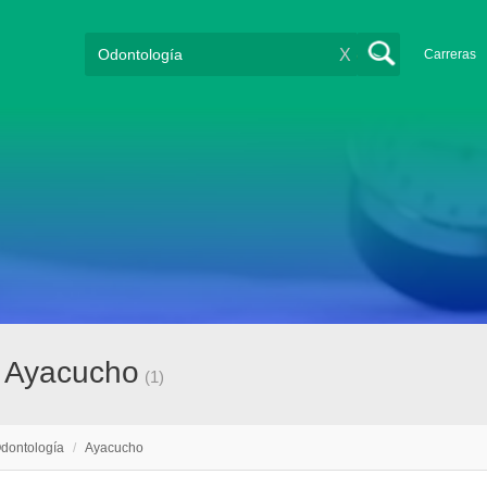
X
Carreras
n Ayacucho
(1)
dontología
/
Ayacucho