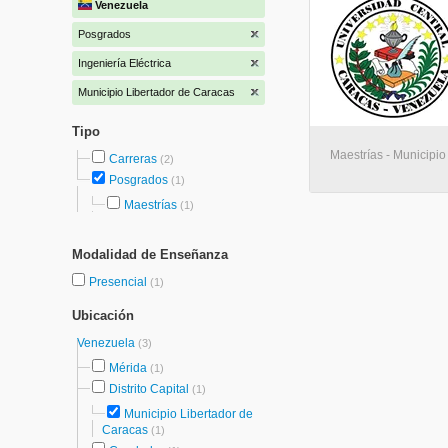
Venezuela
Posgrados
Ingeniería Eléctrica
Municipio Libertador de Caracas
Tipo
Maestrías - Municipio
Carreras
(2)
Posgrados
(1)
Maestrías
(1)
Modalidad de Enseñanza
Presencial
(1)
Ubicación
Venezuela
(3)
Mérida
(1)
Distrito Capital
(1)
Municipio Libertador de
Caracas
(1)