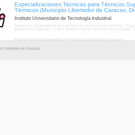
Especializaciones Tecnicas para Técnicos Sup
Térmicos (Municipio Libertador de Caracas, Dist
Instituto Universitario de Tecnología Industrial
Requisitos: Comprobante de Cancelación del Arancel de Admisión -Origin
Estudios de Pregrado -3 Fotos Tamaño Carnet -Fotocopia de la Cedula -Sin
...
Estudiar Eficiencia Energética en Municipio Libertador de Caracas
io Libertador de Caracas