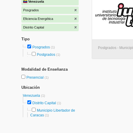
Venezuela
Posgrados
Eficiencia Energética
Distrito Capital
Tipo
Posgrados
(1)
Postgrados - Municip
Postgrados
(1)
Modalidad de Enseñanza
Presencial
(1)
Ubicación
Venezuela
(1)
Distrito Capital
(1)
Municipio Libertador de
Caracas
(1)