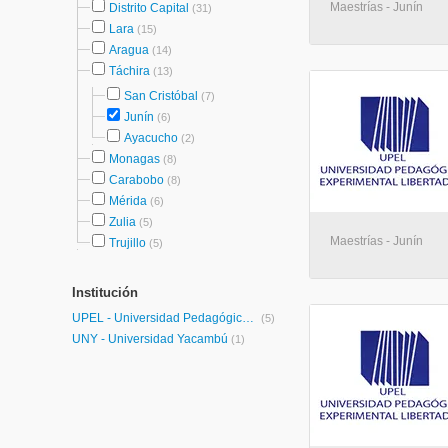
Maestrías - Junín
Distrito Capital
(31)
Lara
(15)
Aragua
(14)
Táchira
(13)
San Cristóbal
(7)
Junín
(6)
Ayacucho
(2)
Monagas
(8)
Carabobo
(8)
Mérida
(6)
Zulia
(5)
Maestrías - Junín
Trujillo
(5)
Institución
UPEL - Universidad Pedagógica Experimental Libertador
(5)
UNY - Universidad Yacambú
(1)