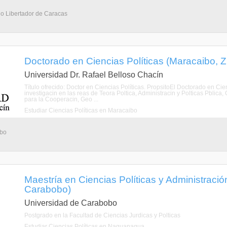
io Libertador de Caracas
Doctorado en Ciencias Políticas (Maracaibo, Z
Universidad Dr. Rafael Belloso Chacín
Título ofrecido: Doctor en Ciencias Políticas. PropsitoEl Doctorado en Cie
investigacin en las reas de Teora Poltica, Administracin y Polticas Pblica
para la Cooperacin, Geo ...
Estudiar Ciencias Políticas en Maracaibo
ibo
Maestría en Ciencias Políticas y Administraci
Carabobo)
Universidad de Carabobo
Postgrado en la Facultad de Ciencias Jurdicas y Polticas
Estudiar Ciencias Políticas en Naguanagua