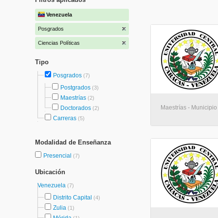
Venezuela
Posgrados
Ciencias Políticas
Tipo
Posgrados
(7)
Postgrados
(3)
Maestrías
(2)
Maestrías - Municipio
Doctorados
(2)
Carreras
(5)
Modalidad de Enseñanza
Presencial
(7)
Ubicación
Venezuela
(7)
Distrito Capital
(4)
Zulia
(1)