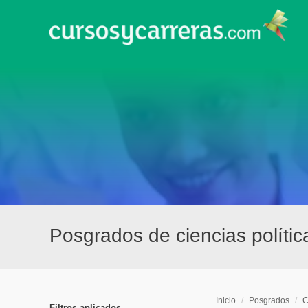
Posgrados de ciencias políti
Inicio
/
Posgrados
/
C
Filtros aplicados