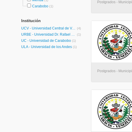
Mérida
(1)
Postgrados - Municip
Carabobo
(1)
Institución
UCV - Universidad Central de Venezuela
(4)
URBE - Universidad Dr. Rafael Belloso Chacín
(1)
UC - Universidad de Carabobo
(1)
ULA - Universidad de los Andes
(1)
Postgrados - Municip