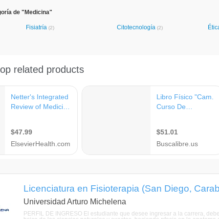
oría de "Medicina"
Fisiatría
Citotecnología
Éti
(2)
(2)
Licenciatura en Fisioterapia (San Diego, Cara
Universidad Arturo Michelena
PERFIL DE INGRESO El estudiante que desee ingresar a la carrera, deber 