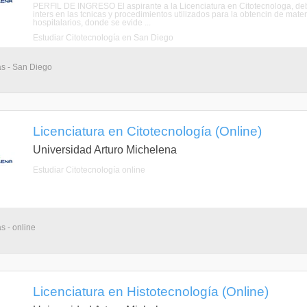
PERFIL DE INGRESO El aspirante a la Licenciatura en Citotecnologa, debe
inters en las tcnicas y procedimientos utilizados para la obtencin de mat
hospitalarios, donde se evide ...
Estudiar Citotecnología en San Diego
as - San Diego
Licenciatura en Citotecnología (Online)
Universidad Arturo Michelena
Estudiar Citotecnología online
s - online
Licenciatura en Histotecnología (Online)