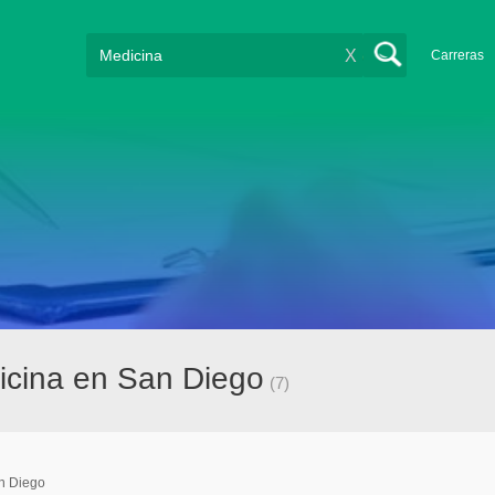
X
Carreras
icina en San Diego
(7)
n Diego