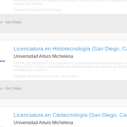
bsico de las ciencias naturales y exactas, haciendo nfasis en la anatom
vocacin de servicio, ...
Estudiar Fisiatría en San Diego
as - San Diego
Licenciatura en Histotecnología (San Diego, 
Universidad Arturo Michelena
PERFIL DE INGRESO El aspirante a la Licenciatura en Histotecnologa, deb
inters en las tcnicas y procedimientos utilizados para la obtencin de los 
hospitalarios, donde s ...
Estudiar Medicina General en San Diego
as - San Diego
Licenciatura en Citotecnología (San Diego, C
Universidad Arturo Michelena