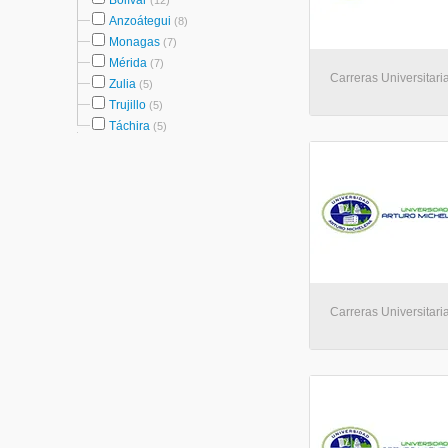
Bolívar
(12)
Anzoátegui
(8)
Monagas
(7)
Mérida
(7)
Carreras Universitari
Zulia
(5)
Trujillo
(5)
Táchira
(5)
Carreras Universitari