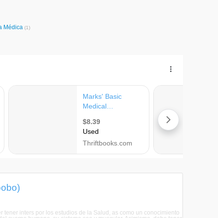
ca Médica
(1)
bobo)
tener inters por los estudios de la Salud, as como un conocimiento