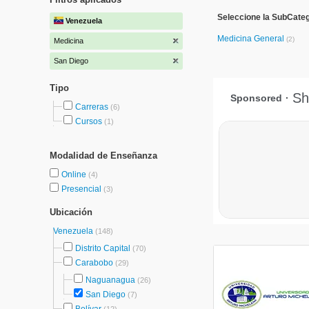
Seleccione la SubCateg
Venezuela
Medicina General
(2)
Medicina
San Diego
Tipo
Carreras
(6)
Cursos
(1)
Modalidad de Enseñanza
Online
(4)
Presencial
(3)
Ubicación
Venezuela
(148)
Distrito Capital
(70)
Carabobo
(29)
Naguanagua
(26)
San Diego
(7)