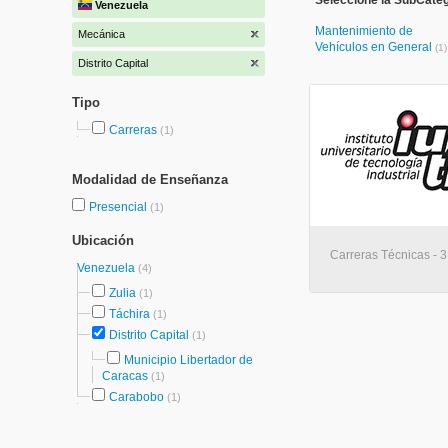
Seleccione la SubCate
Venezuela
Mantenimiento de
Mecánica
Vehículos en General
(1)
Distrito Capital
Tipo
Carreras
(1)
Modalidad de Enseñanza
Presencial
(1)
Ubicación
Carreras Técnicas - 3
Venezuela
(4)
Zulia
(1)
Táchira
(1)
Distrito Capital
(1)
Municipio Libertador de
Caracas
(1)
Carabobo
(1)