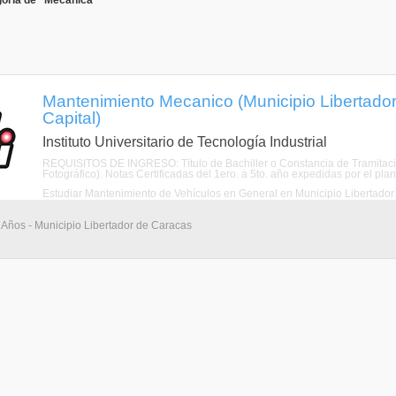
goría de "Mecánica"
Mantenimiento Mecanico (Municipio Libertador 
Capital)
Instituto Universitario de Tecnología Industrial
REQUISITOS DE INGRESO: Título de Bachiller o Constancia de Tramitación 
Fotográfico). Notas Certificadas del 1ero. a 5to. año expedidas por el plant
Estudiar Mantenimiento de Vehículos en General en Municipio Libertado
 Años - Municipio Libertador de Caracas