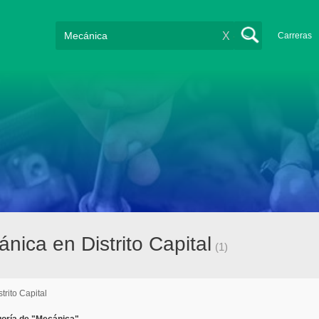
X
Carreras
ica en Distrito Capital
(1)
strito Capital