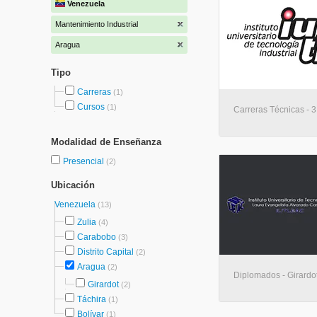
Venezuela
Mantenimiento Industrial
Aragua
Tipo
Carreras
(1)
Cursos
(1)
Carreras Técnicas - 3
Modalidad de Enseñanza
Presencial
(2)
Ubicación
Venezuela
(13)
Zulia
(4)
Carabobo
(3)
Distrito Capital
(2)
Aragua
(2)
Diplomados - Girardo
Girardot
(2)
Táchira
(1)
Bolívar
(1)