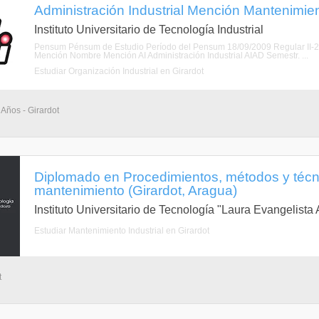
Administración Industrial Mención Mantenimien
Instituto Universitario de Tecnología Industrial
Pensum Pénsum de Estudio Período del Pensum 18/09/2009 Regular II-
Mención Nombre Mención AI Administración Industrial AIAD Semestr. ...
Estudiar Organización Industrial en Girardot
 Años - Girardot
Diplomado en Procedimientos, métodos y técn
mantenimiento (Girardot, Aragua)
Instituto Universitario de Tecnología "Laura Evangelist
Estudiar Mantenimiento Industrial en Girardot
t