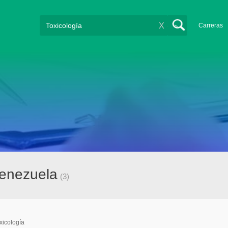
X
Carreras
Venezuela
(3)
xicología