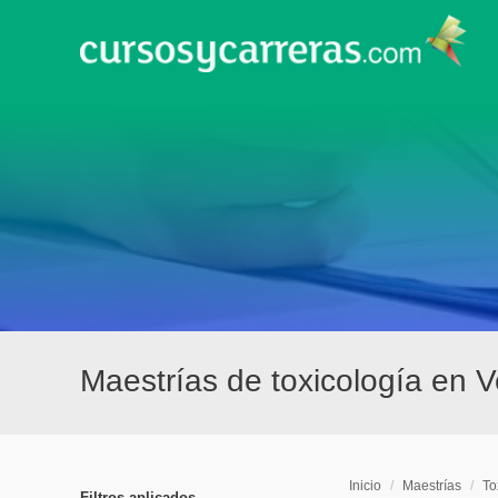
Maestrías de toxicología en 
Inicio
/
Maestrías
/
To
Filtros aplicados