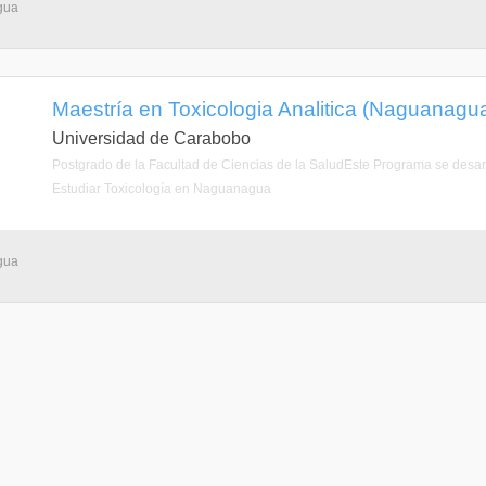
gua
Maestría en Toxicologia Analitica (Naguanagu
Universidad de Carabobo
Postgrado de la Facultad de Ciencias de la SaludEste Programa se desa
Estudiar Toxicología en Naguanagua
gua