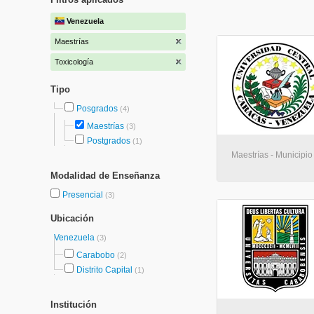
Venezuela
Maestrías
Toxicología
Tipo
Posgrados
(4)
Maestrías
(3)
Postgrados
(1)
Maestrías - Municipio
Modalidad de Enseñanza
Presencial
(3)
Ubicación
Venezuela
(3)
Carabobo
(2)
Distrito Capital
(1)
Institución