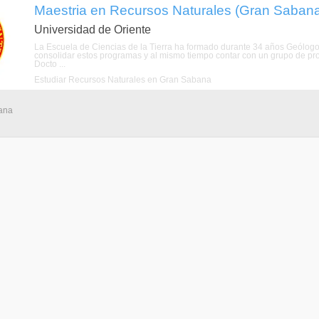
Maestria en Recursos Naturales (Gran Sabana,
Universidad de Oriente
La Escuela de Ciencias de la Tierra ha formado durante 34 años Geólogo
consolidar estos programas y al mismo tiempo contar con un grupo de pro
Docto ...
Estudiar Recursos Naturales en Gran Sabana
bana