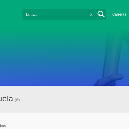
X
Carreras
uela
(6)
tras