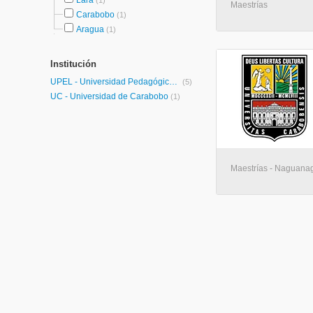
Lara
(1)
Maestrías
Carabobo
(1)
Aragua
(1)
Institución
UPEL - Universidad Pedagógica Experimental Libertador
(5)
UC - Universidad de Carabobo
(1)
Maestrías - Naguana