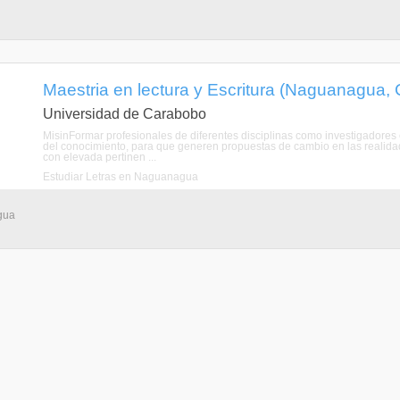
Maestria en lectura y Escritura (Naguanagua,
Universidad de Carabobo
MisinFormar profesionales de diferentes disciplinas como investigadores e
del conocimiento, para que generen propuestas de cambio en las realida
con elevada pertinen ...
Estudiar Letras en Naguanagua
gua