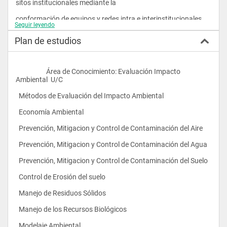
sitos institucionales mediante la 
conformación de equipos y redes intra e interinstitucionales 
Seguir leyendo
de alto nivel de desempeño, dentro de un contexto de 
Plan de estudios
colaboración y estímulo permanente, para la creación e 
innovación en 
las diferentes áreas del conocimiento. Capacitar profesionales 
                    Área de Conocimiento: Evaluación Impacto 
de 
Ambiental  U/C 
áreas ambientales y afines en el 
  Métodos de Evaluación del Impacto Ambiental 
establecimiento de medidas de  
  Economía Ambiental 
prevención, mitigación o corrección y desarrollar habilidades 
  Prevención, Mitigacion y Control de Contaminación del Aire 
metodológicas para la revisión y evaluación de estudios de 
impactos 
  Prevención, Mitigacion y Control de Contaminación del Agua 
ambientales . Visualizar el ambiente o entorno en conjunto 
  Prevención, Mitigacion y Control de Contaminación del Suelo 
mediante la aplicación del enfoque sistémico. 
  Control de Erosión del suelo 
  Describir, comparar y formular hipótesis en 
  Manejo de Residuos Sólidos 
aspectos relacionados con la degradación ambiental. 
  Manejo de los Recursos Biológicos 
  Diseñar programas relacionados con la 
  Modelaje Ambiental 