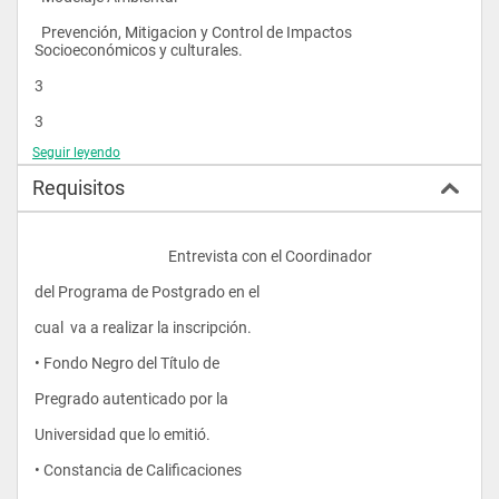
recuperación ambiental de áreas afectadas. 
  Prevención, Mitigacion y Control de Impactos 
  Elaborar términos de referencia para estudios de evaluación 
Socioeconómicos y culturales. 
del impacto ambiental y 
3 
conexos. 
3 
  Aplicar criterios de revisión y sistemas de 
Seguir leyendo
3 
calificaciones para la evaluación de informes 
Requisitos
3 
sobre estudios de evaluación de impacto ambiental. 
3 
  Proponer medidas para la prevención, 
					Entrevista con el Coordinador 
3 
mitigación y control de impactos ambientales. 
del Programa de Postgrado en el 
3 
  Aplicar la normativa técnica legal ambiental 
cual  va a realizar la inscripción. 
3 
vigente, entre otras. 
• Fondo Negro del Título de               
3 
  Aplicar nuevos paradigmas y diseños de 
Pregrado autenticado por la   
3 
investigación				
Universidad que lo emitió. 
Área de Conocimiento: Ambiente 
• Constancia de Calificaciones             
  Legislación Ambiental 