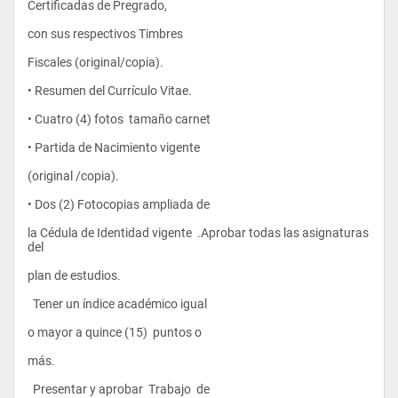
Certificadas de Pregrado,                 
  Nuevas Ciencias y Ambiente 
con sus respectivos Timbres      
  Liderazgo Ambiental 
Fiscales (original/copia). 
  Formulación y Evaluación de Proyectos Ambientales 
• Resumen del Currículo Vitae. 
  Ética Ambiental 
• Cuatro (4) fotos  tamaño carnet 
3 
• Partida de Nacimiento vigente 
3 
(original /copia). 
3 
• Dos (2) Fotocopias ampliada de 
3 
la Cédula de Identidad vigente  .Aprobar todas las asignaturas 
3 
del 
Área de Conocimiento: Investigación 
plan de estudios. 
  Diseño de Instrumentos 
  Tener un índice académico igual 
  Análisis de Datos Cualitativos 
o mayor a quince (15)  puntos o 
  Investigacion Acción 
más. 
  Estadística no Paramétrica				
  Presentar y aprobar  Trabajo  de  