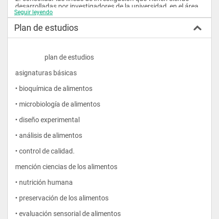
desarrolladas por investigadores de la universidad, en el área 
Seguir leyendo
de alimentos.
Plan de estudios
3. desarrollar mecanismos que permitan a los profesionales 
que están relacionados con el área de alimentos y afines, 
                    plan de estudios
actualizar y ampliar sus conocimientos mediante la rea-
lización de cursos de actualización, simposio, talleres o 
asignaturas básicas
seminarios.
• bioquímica de alimentos
• microbiología de alimentos
4. contribuir al mejoramiento tecnológico de industrias 
alimenticias rurales y/o artesanales.
• diseño experimental
• análisis de alimentos
• control de calidad.
mención ciencias de los alimentos
• nutrición humana
• preservación de los alimentos
• evaluación sensorial de alimentos