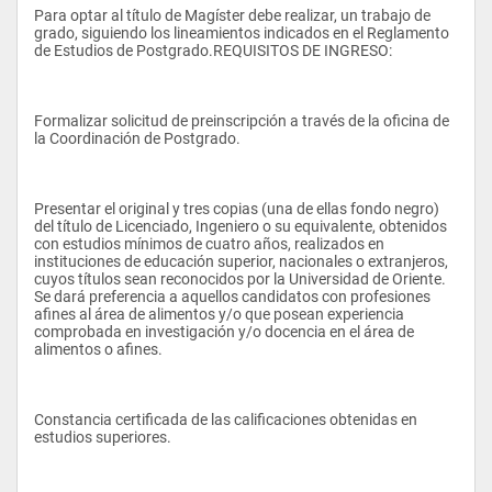
Para optar al título de Magíster debe realizar, un trabajo de 
• tópicos especiales
grado, siguiendo los lineamientos indicados en el Reglamento 
de Estudios de Postgrado.REQUISITOS DE INGRESO:
• modelos matemáticos en la ingeniería de alimentos
• toxicología de alimentos
Formalizar solicitud de preinscripción a través de la oficina de 
• fisiología postcosecha de frutas y hortalizas.
la Coordinación de Postgrado.
• procesamiento de frutas y hortalizas
• tecnología de edulcorantes
Presentar el original y tres copias (una de ellas fondo negro) 
del título de Licenciado, Ingeniero o su equivalente, obtenidos 
• tecnología de productos lácteos
con estudios mínimos de cuatro años, realizados en 
instituciones de educación superior, nacionales o extranjeros, 
• extrusión de alimentos
cuyos títulos sean reconocidos por la Universidad de Oriente. 
Se dará preferencia a aquellos candidatos con profesiones 
afines al área de alimentos y/o que posean experiencia 
comprobada en investigación y/o docencia en el área de 
alimentos o afines.
Constancia certificada de las calificaciones obtenidas en 
estudios superiores.