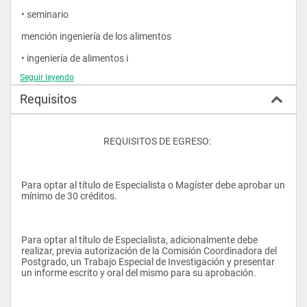
• seminario
mención ingeniería de los alimentos
• ingeniería de alimentos i
Seguir leyendo
• ingeniería de alimentos ii
Requisitos
• diseños de plantas alimenticias
• seminario
					REQUISITOS DE EGRESO:
electivas
• higiene y saneamiento de plantas alimenticias
Para optar al título de Especialista o Magíster debe aprobar un 
• gerencia de plantas alimenticias
mínimo de 30 créditos.
• diseño de empaques para alimentos
• tecnología de productos cárnicos
Para optar al título de Especialista, adicionalmente debe 
realizar, previa autorización de la Comisión Coordinadora del 
• fermentación industrial
Postgrado, un Trabajo Especial de Investigación y presentar 
un informe escrito y oral del mismo para su aprobación.
• tecnología de alimentos marinos
• tecnología de cereales