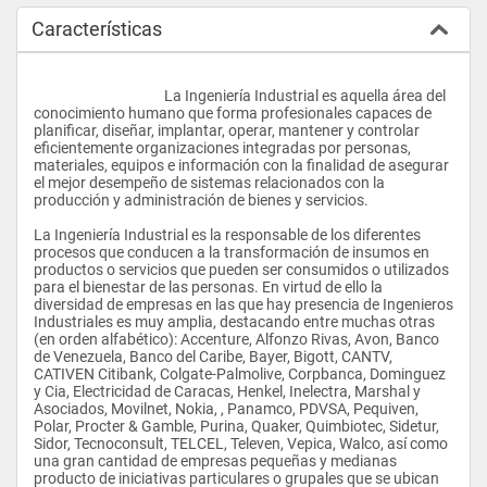
Características
					La Ingeniería Industrial es aquella área del 
conocimiento humano que forma profesionales capaces de 
planificar, diseñar, implantar, operar, mantener y controlar 
eficientemente organizaciones integradas por personas, 
materiales, equipos e información con la finalidad de asegurar 
el mejor desempeño de sistemas relacionados con la 
producción y administración de bienes y servicios. 
La Ingeniería Industrial es la responsable de los diferentes 
procesos que conducen a la transformación de insumos en 
productos o servicios que pueden ser consumidos o utilizados 
para el bienestar de las personas. En virtud de ello la 
diversidad de empresas en las que hay presencia de Ingenieros 
Industriales es muy amplia, destacando entre muchas otras 
(en orden alfabético): Accenture, Alfonzo Rivas, Avon, Banco 
de Venezuela, Banco del Caribe, Bayer, Bigott, CANTV, 
CATIVEN Citibank, Colgate-Palmolive, Corpbanca, Dominguez 
y Cia, Electricidad de Caracas, Henkel, Inelectra, Marshal y 
Asociados, Movilnet, Nokia, , Panamco, PDVSA, Pequiven, 
Polar, Procter & Gamble, Purina, Quaker, Quimbiotec, Sidetur, 
Sidor, Tecnoconsult, TELCEL, Televen, Vepica, Walco, así como 
una gran cantidad de empresas pequeñas y medianas 
producto de iniciativas particulares o grupales que se ubican 