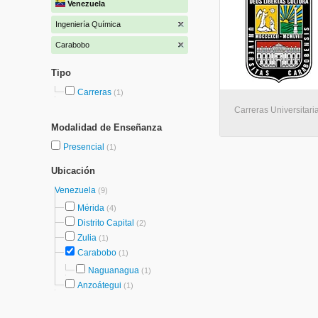
Venezuela
Ingeniería Química
Carabobo
Tipo
Carreras
(1)
Carreras Universitar
Modalidad de Enseñanza
Presencial
(1)
Ubicación
Venezuela
(9)
Mérida
(4)
Distrito Capital
(2)
Zulia
(1)
Carabobo
(1)
Naguanagua
(1)
Anzoátegui
(1)