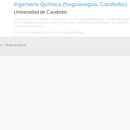
Ingeniería Química (Naguanagua, Carabobo)
Universidad de Carabobo
Carreras de Pregrado en Ingeniera y TecnologaIngeniera QumicaEl Ingeni
de los materiales que crean productos y servicios industriales de manera 
travs de procesos f ...
Estudiar Ingeniería Química en Naguanagua
ias - Naguanagua