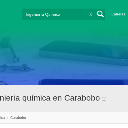
X
Carreras
niería química en Carabobo
(1)
ica
/
Carabobo