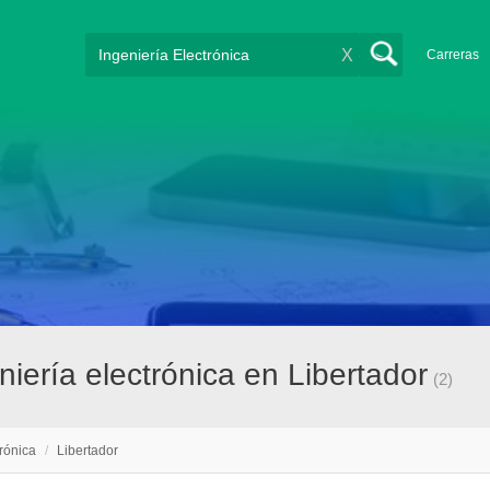
X
Carreras
iería electrónica en Libertador
(2)
trónica
/
Libertador