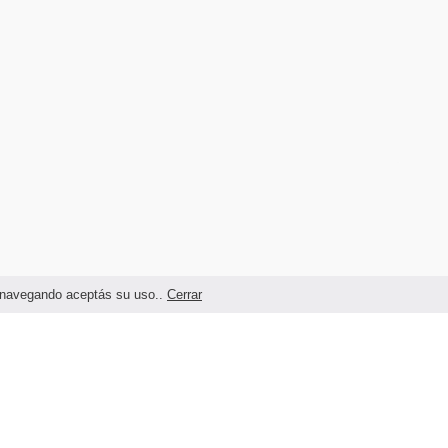
as navegando aceptás su uso..
Cerrar
Términos legales y Condiciones de Uso