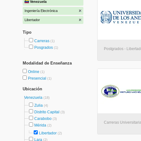
Venezuela
Ingeniería Electrónica
Libertador
Tipo
Carreras
(1)
Posgrados
(1)
Postgrados - Libertad
Modalidad de Enseñanza
Online
(1)
Presencial
(1)
Ubicación
Venezuela
(18)
Zulia
(4)
Distrito Capital
(3)
Carabobo
(3)
Carreras Universitaria
Mérida
(2)
Libertador
(2)
Lara
(2)