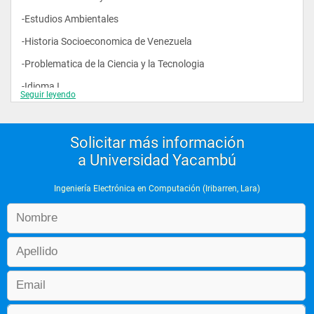
-Estudios Ambientales
-Historia Socioeconomica de Venezuela
-Problematica de la Ciencia y la Tecnologia 
-Idioma I
Seguir leyendo
-Idioma II
-Idioma III
Solicitar más información
-Idioma IV
a Universidad Yacambú
-Idioma V
Ingeniería Electrónica en Computación (Iribarren, Lara)
-Ambiente y Conservación 
-Matematica Básica
-Dibujo 
-Cálculo I
-Cálculo II
-Cálculo III