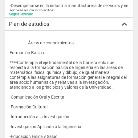
-Desempeñarse en la industria manufacturera de servicios y en 
empresas de proyectos.
Seguir leyendo
-Diseña y selecciona equipos para la operación de sistemas 
Plan de estudios
electrónicos que impliquen procesos.
-Diseña, ensamblar y construir equipos electrónicos y el 
software de aplicación asociado con ello.
                    Áreas de conocimientos:
-Demostrar capacidad para diseñar e implementar 
Formación Básica:
aplicaciones que involucren hardware y software para resolver 
problemas inherentes a su rol profesional, de forma pertinente 
****Contempla el eje findamental de la Carrera enlo que 
y eficiente.
respecta a la formación básica de Ingenieria en las áreas de 
matemática, fisica, química y dibujo, de igual manera 
-Elaborar y desarrollar programas de mantenimiento 
contempla las asignaturas de formación general e integral del 
preventivo y correctivo de equipos y sistemas electrónicos 
área socio humanistica y relativas a la investigación, 
atendiendo a los principios y valores de la Universidad.
- Gerenciar el desarrollo de proyectos en el área electrónica en 
computación.				
-Comunicación Oral y Escrita
-Formación Cultural
-Introducción a la Investigación 
-Investigación Aplicada a la Ingenieria
-Educación Fisica y Salud