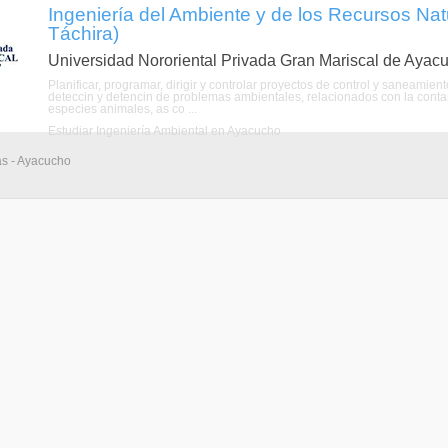
Ingeniería del Ambiente y de los Recursos Na
Táchira)
Universidad Nororiental Privada Gran Mariscal de Ayac
Planificar, programar, dirigir y controlar proyectos de control y saneamie
deteccin y detencin de problemas ambientales, relacionados con la contami
especies animales, as co ...
Estudiar Ingeniería Ambiental en Ayacucho
as - Ayacucho