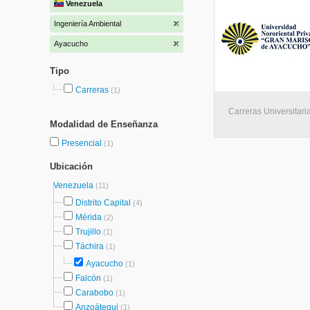
Venezuela
Ingeniería Ambiental
Ayacucho
Tipo
Carreras
(1)
Carreras Universitari
Modalidad de Enseñanza
Presencial
(1)
Ubicación
Venezuela
(11)
Distrito Capital
(4)
Mérida
(2)
Trujillo
(1)
Táchira
(1)
Ayacucho
(1)
Falcón
(1)
Carabobo
(1)
Anzoátegui
(1)