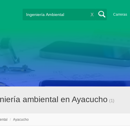
X
Carreras
niería ambiental en Ayacucho
(1)
ental
/
Ayacucho