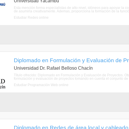
Universidad Yacambú
Esta mención forma especialistas de alto nivel, idóneos para apoyar la co
de asumirla creativamente. Ademas, proporciona la formación de la función
Estudiar Redes online
Diplomado en Formulación y Evaluación de Pr
Universidad Dr. Rafael Belloso Chacín
Título ofrecido: Diplomado en Formulación y Evaluación de Proyectos. Obj
formulación y evaluación de proyectos tomando en cuenta el conjunto de 
Estudiar Programación Web online
Diplomado en Redes de área local y cableado 