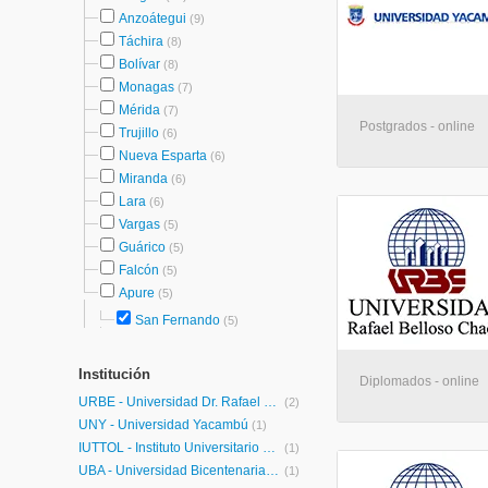
Anzoátegui
(9)
Táchira
(8)
Bolívar
(8)
Monagas
(7)
Mérida
(7)
Postgrados - online
Trujillo
(6)
Nueva Esparta
(6)
Miranda
(6)
Lara
(6)
Vargas
(5)
Guárico
(5)
Falcón
(5)
Apure
(5)
San Fernando
(5)
Institución
Diplomados - online
URBE - Universidad Dr. Rafael Belloso Chacín
(2)
UNY - Universidad Yacambú
(1)
IUTTOL - Instituto Universitario de Tecnología Tomás Lander
(1)
UBA - Universidad Bicentenaria de Aragua
(1)