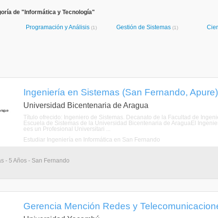
oría de "Informática y Tecnología"
Programación y Análisis
Gestión de Sistemas
Cien
(1)
(1)
Ingeniería en Sistemas (San Fernando, Apure)
Universidad Bicentenaria de Aragua
Título ofrecido: Ingeniero de Sistemas. Decanato de la Facultad de Ingen
Escuela de Sistemas de la Universidad Bicentenaria de AraguaEl Ingenie
ees un Profesional Universitari ...
Estudiar Ingeniería en Informática en San Fernando
as - 5 Años - San Fernando
Gerencia Mención Redes y Telecomunicacione