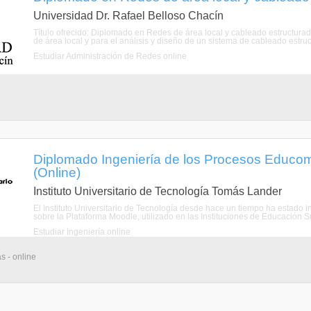
Universidad Dr. Rafael Belloso Chacín
Título ofrecido: Diplomado en Redes de área local y cableado estructurado
de área local y para el análisis y diseño de un sistema de cableado estruct
Estudiar Administración de Redes online
Diplomado Ingeniería de los Procesos Educom
(Online)
Instituto Universitario de Tecnología Tomás Lander
El Instituto Universitario de Tecnología desde hace un tiempo ha estado i
sobre la Plataforma Moodle, utilizado en las Instituciones de Educación Su
Estudiar Ingeniería online
s - online