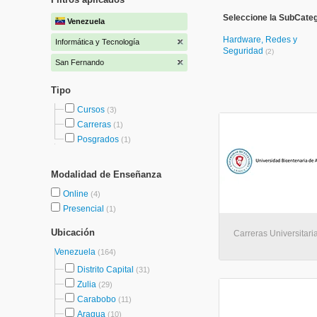
Seleccione la SubCateg
Venezuela
Hardware, Redes y
Informática y Tecnología
Seguridad
(2)
San Fernando
Tipo
Cursos
(3)
Carreras
(1)
Posgrados
(1)
Modalidad de Enseñanza
Online
(4)
Presencial
(1)
Ubicación
Carreras Universitari
Venezuela
(164)
Distrito Capital
(31)
Zulia
(29)
Carabobo
(11)
Aragua
(10)