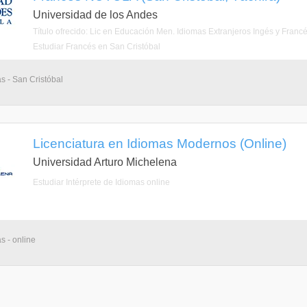
Universidad de los Andes
Título ofrecido: Lic en Educación Men. Idiomas Extranjeros Ingés y Francé
Estudiar Francés en San Cristóbal
as - San Cristóbal
Licenciatura en Idiomas Modernos (Online)
Universidad Arturo Michelena
Estudiar Intérprete de Idiomas online
s - online