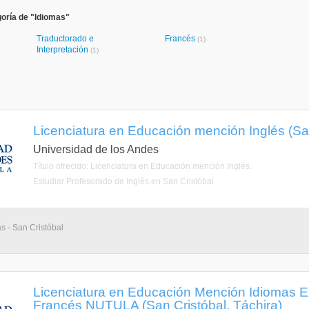
oría de "Idiomas"
Traductorado e
Francés
(1)
Interpretación
(1)
Licenciatura en Educación mención Inglés (San
Universidad de los Andes
Título ofrecido: Licenciatura en Educación mención Inglés.
Estudiar Profesorado de Inglés en San Cristóbal
as - San Cristóbal
Licenciatura en Educación Mención Idiomas Ex
Francés NUTULA (San Cristóbal, Táchira)