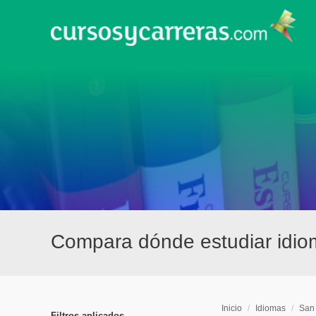
Compara dónde estudiar idio
Inicio
/
Idiomas
/
San 
Filtros aplicados