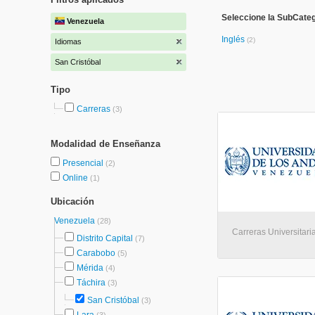
Seleccione la SubCateg
Venezuela
Inglés
(2)
Idiomas
San Cristóbal
Tipo
Carreras
(3)
Modalidad de Enseñanza
Presencial
(2)
Online
(1)
Ubicación
Venezuela
(28)
Carreras Universitari
Distrito Capital
(7)
Carabobo
(5)
Mérida
(4)
Táchira
(3)
San Cristóbal
(3)