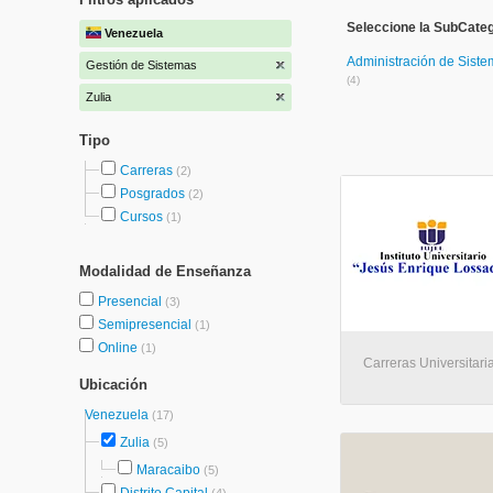
Seleccione la SubCateg
Venezuela
Administración de Sist
Gestión de Sistemas
(4)
Zulia
Tipo
Carreras
(2)
Posgrados
(2)
Cursos
(1)
Modalidad de Enseñanza
Presencial
(3)
Semipresencial
(1)
Online
(1)
Carreras Universitari
Ubicación
Venezuela
(17)
Zulia
(5)
Maracaibo
(5)