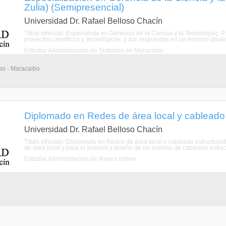
Zulia) (Semipresencial)
Universidad Dr. Rafael Belloso Chacín
Título ofrecido: Especialista en Gerencia de la Ciencia y la Tecnologíaç. 
proyectos científicos y tecnológicos, y dar respuestas en un entorno dinám
Estudiar Administración de Sistemas en Maracaibo
as - Maracaibo
Diplomado en Redes de área local y cableado 
Universidad Dr. Rafael Belloso Chacín
Título ofrecido: Diplomado en Redes de área local y cableado estructurado
de área local y para el análisis y diseño de un sistema de cableado estruct
Estudiar Administración de Redes online