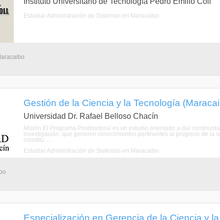
Instituto Universitario de Tecnología Pedro Emilio Coll
Estudiar Administración de Sistemas en Maracaibo
Maracaibo
Gestión de la Ciencia y la Tecnología (Maracai
Universidad Dr. Rafael Belloso Chacín
Misión El Programa Postdoctoral es un estudio orientado a dar continuida
investigación, que generen conocimientos pertinentes al progreso de la s
constitu ...
Estudiar Administración de Sistemas en Maracaibo
ibo
Especialización en Gerencia de la Ciencia y l