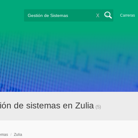
X
Carreras
ón de sistemas en Zulia
(5)
temas
/
Zulia