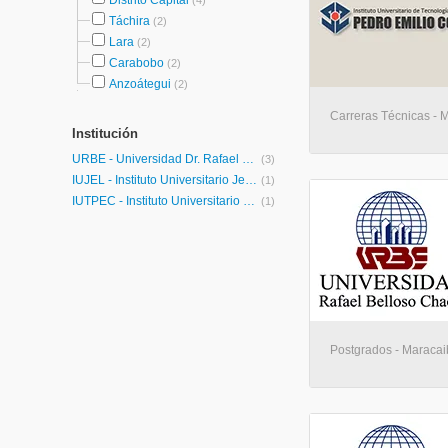
Distrito Capital
(4)
Táchira
(2)
Lara
(2)
Carabobo
(2)
Anzoátegui
(2)
Carreras Técnicas - 
Institución
URBE - Universidad Dr. Rafael Belloso Chacín
(3)
IUJEL - Instituto Universitario Jesús Enrique Lossada
(1)
IUTPEC - Instituto Universitario de Tecnología Pedro Emilio Coll
(1)
Postgrados - Maraca