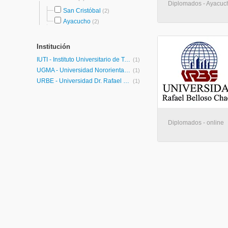
Diplomados - Ayacuc
San Cristóbal
(2)
Ayacucho
(2)
Institución
IUTI - Instituto Universitario de Tecnología Industrial
(1)
UGMA - Universidad Nororiental Privada Gran Mariscal de Ayacucho
(1)
URBE - Universidad Dr. Rafael Belloso Chacín
(1)
Diplomados - online