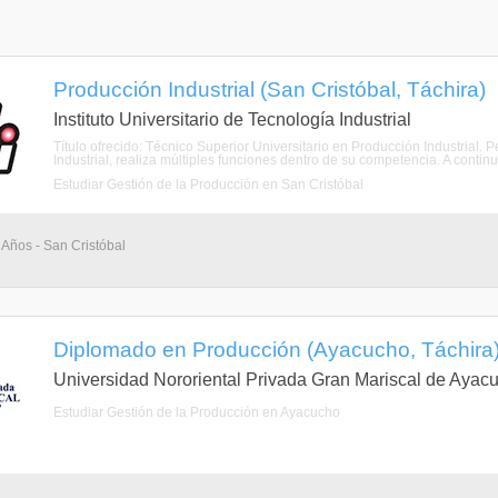
Producción Industrial (San Cristóbal, Táchira)
Instituto Universitario de Tecnología Industrial
Título ofrecido: Técnico Superior Universitario en Producción Industrial. 
Industrial, realiza múltiples funciones dentro de su competencia. A contin
Estudiar Gestión de la Producción en San Cristóbal
 Años - San Cristóbal
Diplomado en Producción (Ayacucho, Táchira
Universidad Nororiental Privada Gran Mariscal de Ayac
Estudiar Gestión de la Producción en Ayacucho