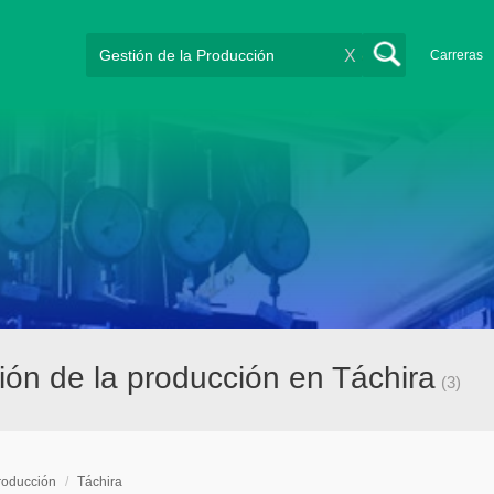
X
Carreras
ón de la producción en Táchira
(3)
roducción
/
Táchira