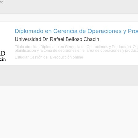
ho
Diplomado en Gerencia de Operaciones y Prod
Universidad Dr. Rafael Belloso Chacín
Título ofrecido: Diplomado en Gerencia de Operaciones y Producción. Objet
planificación y la toma de decisiones en el área de operaciones y producci
Estudiar Gestión de la Producción online