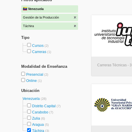
Venezuela
Gestión de la Producción
Táchira
Tipo
Cursos
(2)
Carreras
(1)
Carreras Técnicas - 3
Modalidad de Enseñanza
Presencial
(2)
Online
(1)
Ubicación
Venezuela
(28)
Distrito Capital
(7)
Carabobo
(7)
Zulia
(6)
Aragua
(5)
Táchira
(3)