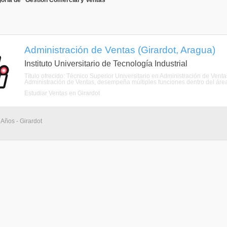
oría de "Gestión Comercial y Ventas"
Administración de Ventas (Girardot, Aragua)
Instituto Universitario de Tecnología Industrial
Título ofrecido: Técnico Superior Universitario en Administración de Venta
Administración de Ventas, desempeña múltiples funciones dentro del área 
Estudiar Ventas en Girardot
 Años - Girardot