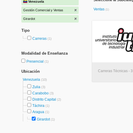
Seleccione la SubCateg
Venezuela
Ventas
(1)
Gestión Comercial y Ventas
Girardot
Tipo
Carreras
(1)
Modalidad de Enseñanza
Presencial
(1)
Carreras Técnicas - 3
Ubicación
Venezuela
(10)
Zulia
(3)
Carabobo
(3)
Distrito Capital
(2)
Táchira
(1)
Aragua
(1)
Girardot
(1)