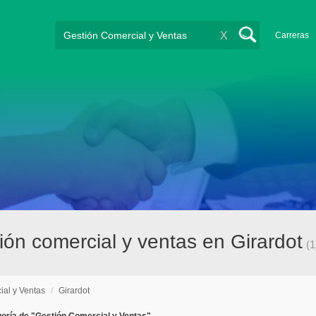
X
Carreras
ón comercial y ventas en Girardot
(1
ial y Ventas
/
Girardot