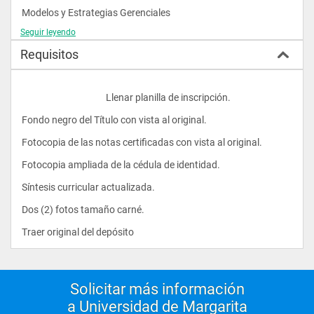
Modelos y Estrategias Gerenciales
Seguir leyendo
24
Requisitos
Finanzas Gerenciales.
24
					Llenar planilla de inscripción.
Técnicas y Herramientas de Negociación
Fondo negro del Título con vista al original.
16
Fotocopia de las notas certificadas con vista al original.
Sistemas de Información en los Negocios.				
Fotocopia ampliada de la cédula de identidad.
Síntesis curricular actualizada.
Dos (2) fotos tamaño carné.
Traer original del depósito                
Solicitar más información
a Universidad de Margarita