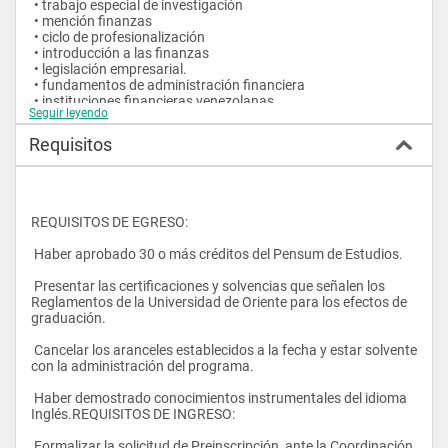
 • trabajo especial de investigación
 • mención finanzas
 • ciclo de profesionalización
 • introducción a las finanzas
 • legislación empresarial.
 • fundamentos de administración financiera
 • instituciones financieras venezolanas
Seguir leyendo
 • mercado de valores
 • fundamentos de finanzas internacionales
Requisitos
 • gerencia estratégica financiera
 • trabajo especial de investigación
 • mención administración de la producción
 • ciclo de profesionalización
 • gerencia de operaciones
REQUISITOS DE EGRESO:
 • técnicas y análisis estadístico
 • fundamentos de investigación operativa
 Haber aprobado 30 o más créditos del Pensum de Estudios.
 • modelos cuantitativos para la toma de decisiones
 • modelos aleatorios para la toma de decisiones
 Presentar las certificaciones y solvencias que señalen los 
 • sistemas de información gerencial
Reglamentos de la Universidad de Oriente para los efectos de 
 • gerencia estratégica de producción
graduación.
 • trabajo especial de investigación mención administración 
agrícola
 Cancelar los aranceles establecidos a la fecha y estar solvente 
 • ciclo de profesionalización
con la administración del programa.
 • principios administración de empresas
 • agropecuarias
 Haber demostrado conocimientos instrumentales del idioma 
 • contabilidad agrícola
Inglés.REQUISITOS DE INGRESO:
 • técnicas yâ análisis estadísticos
 • fundamentos de administración financiera avaluo agrícola y 
 Formalizar la solicitud de Preinscripción, ante la Coordinación 