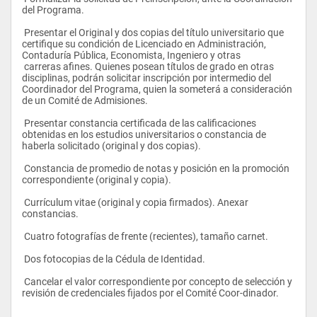
pecuario
del Programa.
 • sistemas de producción agrícola
 • gerencia estratégica agrícola
 Presentar el Original y dos copias del título universitario que 
 • trabajo especial de investigación.
certifique su condición de Licenciado en Administración, 
Contaduría Pública, Economista, Ingeniero y otras 
 líneas de investigación de la mención
 carreras afines. Quienes posean títulos de grado en otras 
disciplinas, podrán solicitar inscripción por intermedio del 
 gerencia general
Coordinador del Programa, quien la someterá a consideración 
de un Comité de Admisiones.
 1. organizaciones
 2. productividad organizacional
 Presentar constancia certificada de las calificaciones 
 líneas de investigación de la mención
obtenidas en los estudios universitarios o constancia de 
haberla solicitado (original y dos copias).
 finanzas
 1. análisis de inversiones y su impacto en la economía 
 Constancia de promedio de notas y posición en la promoción 
regional
correspondiente (original y copia).
 2. financiamiento empresarial de la pequeã‘a y mediana 
industria
 Currículum vitae (original y copia firmados). Anexar 
 3. el mercado bursátil venezolano 
constancias.
 líneas de investigación de la mención
 Cuatro fotografías de frente (recientes), tamaño carnet.
 administración de la producción
 Dos fotocopias de la Cédula de Identidad.
 1. reingeniería de los procesos de producción
 2. sistemas de información (expertos) aplicados al control de 
 Cancelar el valor correspondiente por concepto de selección y 
la producción
revisión de credenciales fijados por el Comité Coor-dinador.
 3. análisis de mantenimiento y reposición de equipos y 
maquinarias