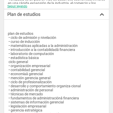
en una rápida expansión de la industria, el comercio y los 
Seguir leyendo
servicios; por lo tanto requiere desarrollar un alto nivel de 
capacidad administrativa y gerencial. 
Plan de estudios
 objetivos:
 el programa tiene como objetivo la formación de un 
profesional experto, con amplios conocimientos de las teorías 
y técnicas útiles en las ciencias administrativas capacitado 
plan de estudios
para el ejercicio de la profesión en organizaciones públicas o 
 • ciclo de admisión y nivelación
privadas.
 • curso de inducción
 • matemáticas aplicadas a la administración
 el plan de estudios de especialización en ciencias 
 • introducción a la contabilidadâ financiera
administrativas tiene el propósito específico de dar al 
 • laboratorio de computación
participante una sólida base de conocimientos 
 • estadística básica
administrativos, desarrollándole paralelamente una actividad 
 ciclo general
sistemática y creativa en la solución de problemas y toma de 
 • organización empresarial
decisiones a nivel de altaâ  dirección.
 • contabilidad gerencial
 • economíaâ gerencial
 • mención gerencia general
 • ciclo de profesionalización
 • desarrollo y comportamiento organiza-cional
 • administración de personal
 • técnicas de mercado
 • fundamentos de administraciónâ financiera
 • sistemas de información gerencial
 • legislación empresarial
 • gerencia estratégica