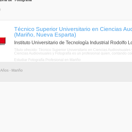
oría de "Fotografía"
)
Técnico Superior Universitario en Ciencias Aud
(Mariño, Nueva Esparta)
Instituto Universitario de Tecnología Industrial Rodolfo 
Título ofrecido: Técnico Superior Universitario en Ciencias Audiovisuales 
Ciencias Audiovisuales y Fotografía es un profesional quien, contando con
Estudiar Fotografía Profesional en Mariño
 Años - Mariño