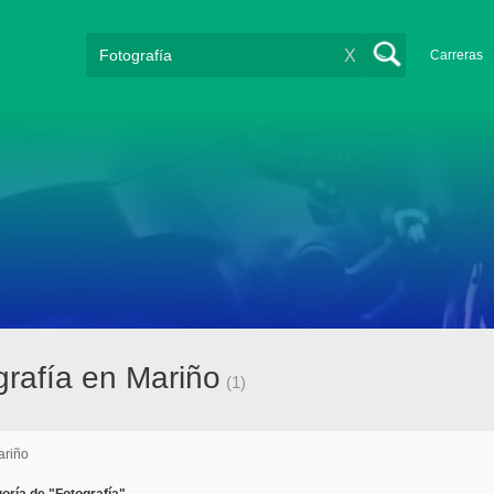
X
Carreras
rafía en Mariño
(1)
ariño