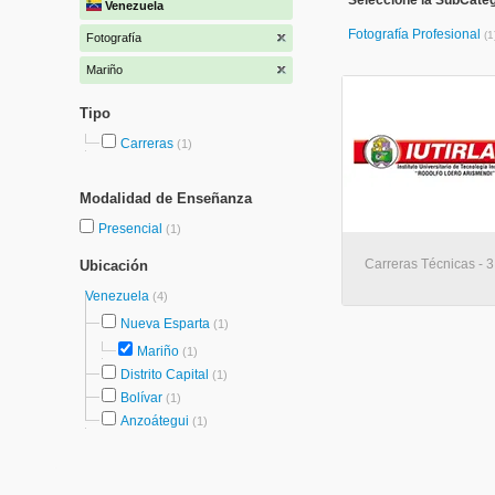
Seleccione la SubCateg
Venezuela
Fotografía Profesional
(1
Fotografía
Mariño
Tipo
Carreras
(1)
Modalidad de Enseñanza
Presencial
(1)
Carreras Técnicas - 3
Ubicación
Venezuela
(4)
Nueva Esparta
(1)
Mariño
(1)
Distrito Capital
(1)
Bolívar
(1)
Anzoátegui
(1)