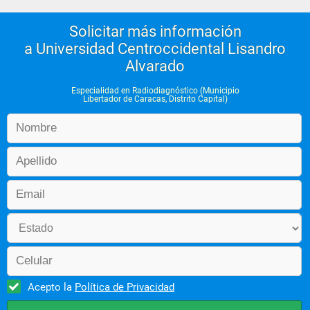
Solicitar más información
a Universidad Centroccidental Lisandro
Alvarado
Especialidad en Radiodiagnóstico (Municipio
Libertador de Caracas, Distrito Capital)
Acepto la
Política de Privacidad