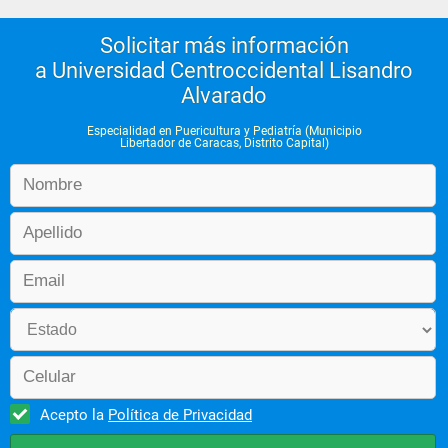
Solicitar más información
a Universidad Centroccidental Lisandro
Alvarado
Especialidad en Puericultura y Pediatría (Municipio
Libertador de Caracas, Distrito Capital)
Acepto la
Política de Privacidad