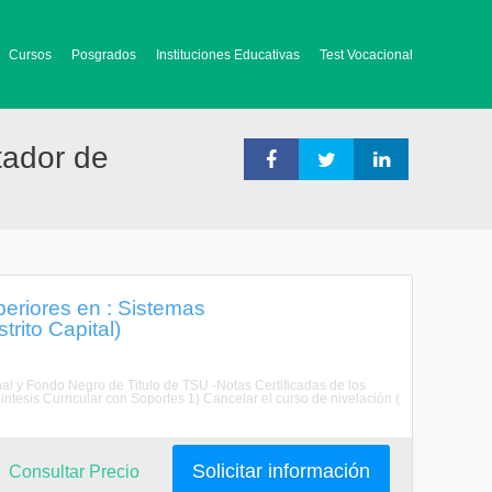
Cursos
Posgrados
Instituciones Educativas
Test Vocacional
tador de
eriores en : Sistemas
rito Capital)
al y Fondo Negro de Titulo de TSU -Notas Certificadas de los
tesis Curricular con Soportes 1) Cancelar el curso de nivelaciòn (
Solicitar información
Consultar Precio