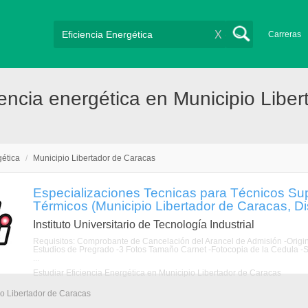
X
Carreras
encia energética en Municipio Liber
gética
/
Municipio Libertador de Caracas
Especializaciones Tecnicas para Técnicos Sup
Térmicos (Municipio Libertador de Caracas, Dist
Instituto Universitario de Tecnología Industrial
Requisitos: Comprobante de Cancelación del Arancel de Admisión -Origin
Estudios de Pregrado -3 Fotos Tamaño Carnet -Fotocopia de la Cedula -Sin
...
Estudiar Eficiencia Energética en Municipio Libertador de Caracas
io Libertador de Caracas