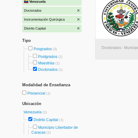
Venezuela
Doctorados
Instrumentación Quirúrgica
Distrito Capital
Tipo
Doctorados - Municip
Posgrados
(3)
Postgrados
(1)
Maestrías
(1)
Doctorados
(1)
Modalidad de Enseñanza
Presencial
(1)
Ubicación
Venezuela
(1)
Distrito Capital
(1)
Municipio Libertador de
Caracas
(1)